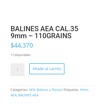
BALINES AEA CAL.35
9mm – 110GRAINS
$
44,370
17 disponibles
BALINES
Añadir al carrito
AEA
CAL.35
9mm
–
Categorías:
AEA
,
Balines y Puntas
Etiquetas:
9mm
,
110GRAINS
AEA
,
BALINES AEA
cantidad