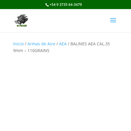
+54 9 3735 64-3479
Inicio
/
Armas de Aire
/
AEA
/ BALINES AEA CAL.35
9mm – 110GRAINS