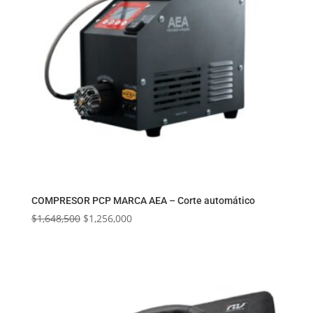
COMPRESOR PCP MARCA AEA – Corte automático
El
El
$
1,648,500
$
1,256,000
precio
precio
original
actual
era:
es:
$1,648,500.
$1,256,000.