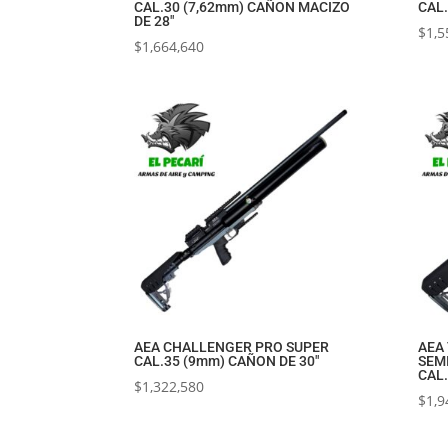
CAL.30 (7,62mm) CAÑON MACIZO
CAL.
DE 28″
$
1,5
$
1,664,640
AEA CHALLENGER PRO SUPER
AEA
CAL.35 (9mm) CAÑON DE 30″
SEM
CAL.
$
1,322,580
$
1,9