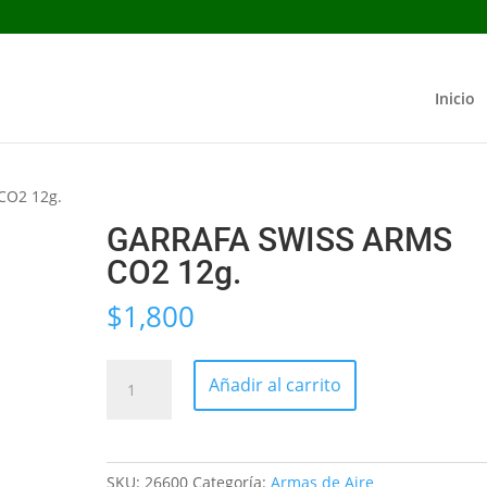
Inicio
CO2 12g.
GARRAFA SWISS ARMS
CO2 12g.
$
1,800
GARRAFA
Añadir al carrito
SWISS
ARMS
CO2
12g.
SKU:
26600
Categoría:
Armas de Aire