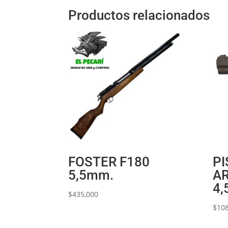
Productos relacionados
FOSTER F180
PI
5,5mm.
A
4,
$
435,000
$
108