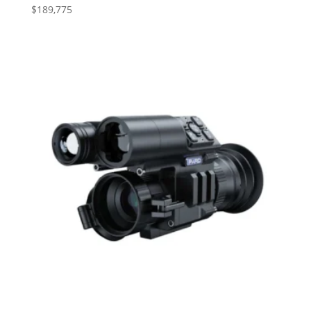
$
189,775