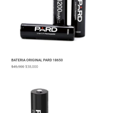
BATERIA ORIGINAL PARD 18650
El
El
$
45,900
$
38,000
precio
precio
original
actual
era:
es:
$45,900.
$38,000.