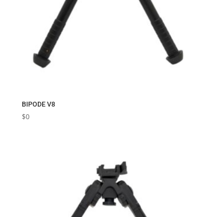
BIPODE V8
$
0