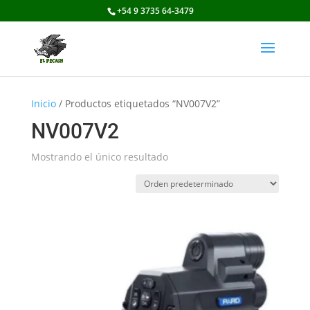
+54 9 3735 64-3479
Inicio
/ Productos etiquetados “NV007V2”
NV007V2
Mostrando el único resultado