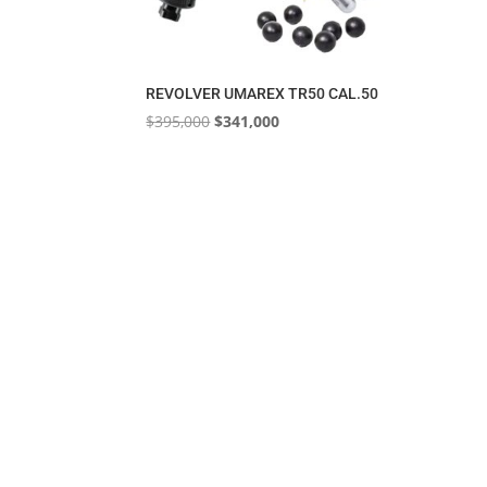
REVOLVER UMAREX TR50 CAL.50
El
El
$
395,000
$
341,000
precio
precio
original
actual
era:
es:
$395,000.
$341,000.