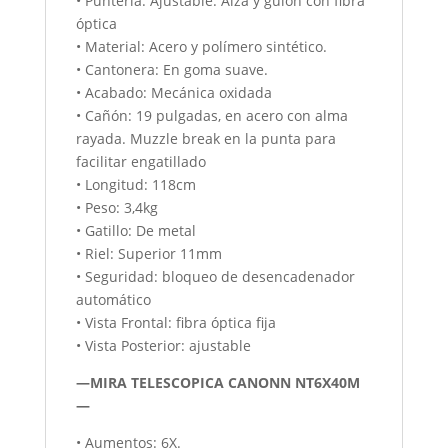
• Puntería: Ajustable. Alza y guion con fibra
óptica
• Material: Acero y polímero sintético.
• Cantonera: En goma suave.
• Acabado: Mecánica oxidada
• Cañón: 19 pulgadas, en acero con alma
rayada. Muzzle break en la punta para
facilitar engatillado
• Longitud: 118cm
• Peso: 3,4kg
• Gatillo: De metal
• Riel: Superior 11mm
• Seguridad: bloqueo de desencadenador
automático
• Vista Frontal: fibra óptica fija
• Vista Posterior: ajustable
—MIRA TELESCOPICA CANONN NT6X40M
—
• Aumentos: 6X.