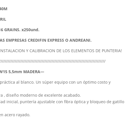
X40M
RIL
6 GRAINS. x250und.
LAS EMPRESAS CREDIFIN EXPRESS O ANDREANI.
 INSTALACION Y CALIBRACION DE LOS ELEMENTOS DE PUNTERIA!
///////////////////////////////////////////////////////////////////////////
TWW15 5,5mm MADERA—
 práctica al blanco. Un súper equipo con un óptimo costo y
ra , diseño moderno de excelente acabado.
d inicial, puntería ajustable con fibra óptica y bloqueo de gatillo
en acero rayado.