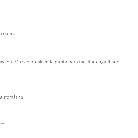
ra óptica
ayada. Muzzle break en la punta para facilitar engatillado
 automático
M—