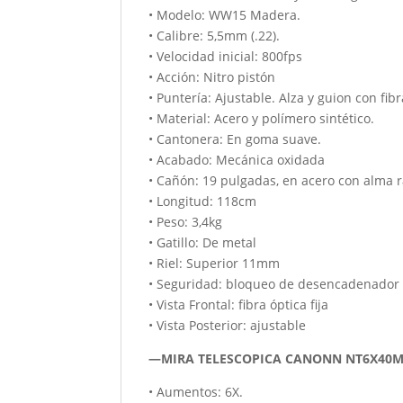
• Modelo: WW15 Madera.
• Calibre: 5,5mm (.22).
• Velocidad inicial: 800fps
• Acción: Nitro pistón
• Puntería: Ajustable. Alza y guion con fib
• Material: Acero y polímero sintético.
• Cantonera: En goma suave.
• Acabado: Mecánica oxidada
• Cañón: 19 pulgadas, en acero con alma r
• Longitud: 118cm
• Peso: 3,4kg
• Gatillo: De metal
• Riel: Superior 11mm
• Seguridad: bloqueo de desencadenador
• Vista Frontal: fibra óptica fija
• Vista Posterior: ajustable
—MIRA TELESCOPICA CANONN NT6X40
• Aumentos: 6X.