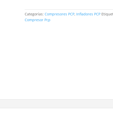
12v-
220v
Categorías:
Compresores PCP
,
Infladores PCP
Etique
4500PSI
Compresor Pcp
cantidad