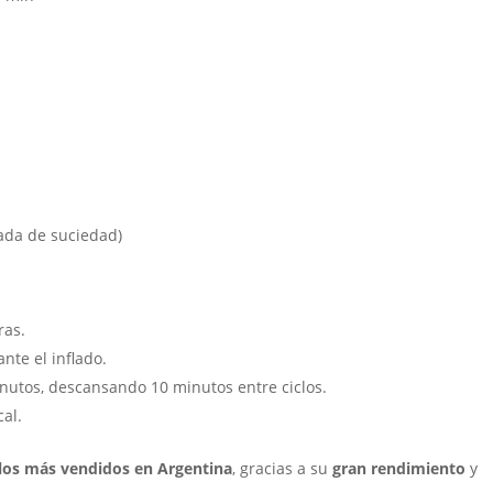
ada de suciedad)
ras.
nte el inflado.
inutos, descansando 10 minutos entre ciclos.
cal.
 los más vendidos en Argentina
, gracias a su
gran rendimiento
y