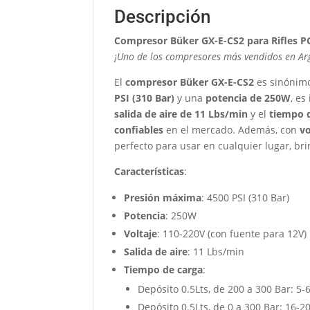
Descripción
Compresor Büker GX-E-CS2 para Rifles P
¡Uno de los compresores más vendidos en Ar
El
compresor Büker GX-E-CS2
es sinónim
PSI (310 Bar)
y una
potencia de 250W
, es
salida de aire de 11 Lbs/min
y el
tiempo d
confiables
en el mercado. Además, con
vo
perfecto para usar en cualquier lugar, br
Características
:
Presión máxima
: 4500 PSI (310 Bar)
Potencia
: 250W
Voltaje
: 110-220V (con fuente para 12V)
Salida de aire
: 11 Lbs/min
Tiempo de carga
:
Depósito 0.5Lts, de 200 a 300 Bar: 5-
Depósito 0.5Lts, de 0 a 300 Bar: 16-2