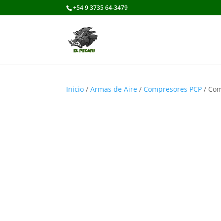
+54 9 3735 64-3479
Inicio
/
Armas de Aire
/
Compresores PCP
/ Com