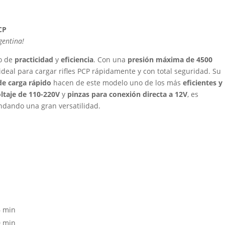
CP
gentina!
o de
practicidad
y
eficiencia
. Con una
presión máxima de 4500
 ideal para cargar rifles PCP rápidamente y con total seguridad. Su
e carga rápido
hacen de este modelo uno de los más
eficientes y
ltaje de 110-220V
y
pinzas para conexión directa a 12V
, es
indando una gran versatilidad.
6 min
0 min