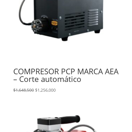
COMPRESOR PCP MARCA AEA
– Corte automático
El
El
$
1,648,500
$
1,256,000
precio
precio
original
actual
era:
es:
$1,648,500.
$1,256,000.