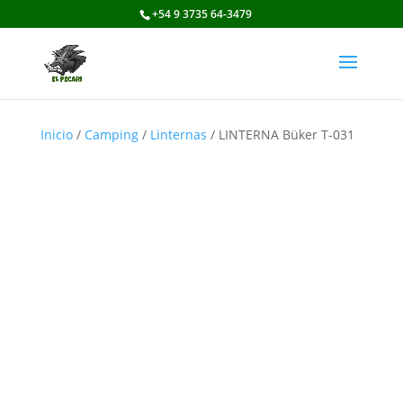
+54 9 3735 64-3479
Inicio
/
Camping
/
Linternas
/ LINTERNA Büker T-031