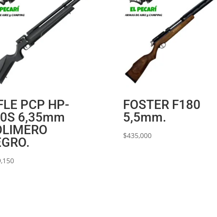
FLE PCP HP-
FOSTER F180
0S 6,35mm
5,5mm.
OLIMERO
$
435,000
EGRO.
,150