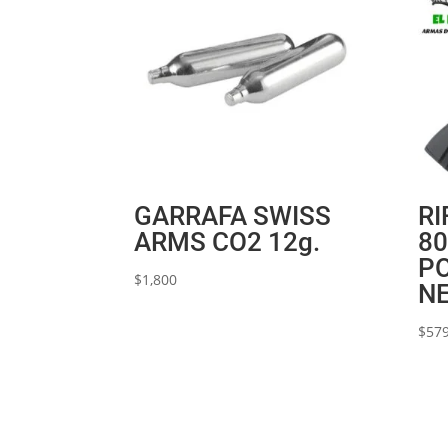
GARRAFA SWISS
RI
ARMS CO2 12g.
80
P
$
1,800
N
$
579