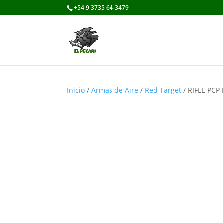
+54 9 3735 64-3479
Inicio
/
Armas de Aire
/
Red Target
/ RIFLE PC