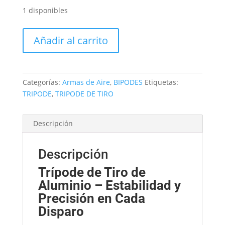
1 disponibles
TRIPODE
Añadir al carrito
PROFESIONAL
DE
TIRO
-
Categorías:
Armas de Aire
,
BIPODES
Etiquetas:
ALUMINIO
TRIPODE
,
TRIPODE DE TIRO
cantidad
Descripción
Descripción
Trípode de Tiro de
Aluminio – Estabilidad y
Precisión en Cada
Disparo