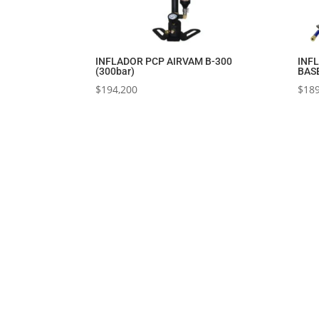
INFLADOR PCP AIRVAM B-300
INF
(300bar)
BAS
$
194,200
$
189