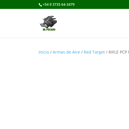
+54 9 3735 64-3479
Inicio
/
Armas de Aire
/
Red Target
/ RIFLE PCP